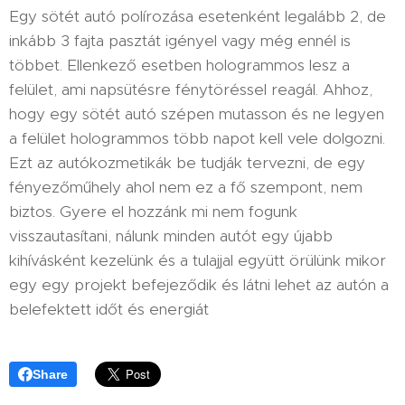
Egy sötét autó polírozása esetenként legalább 2, de
inkább 3 fajta pasztát igényel vagy még ennél is
többet. Ellenkező esetben hologrammos lesz a
felület, ami napsütésre fénytöréssel reagál. Ahhoz,
hogy egy sötét autó szépen mutasson és ne legyen
a felület hologrammos több napot kell vele dolgozni.
Ezt az autókozmetikák be tudják tervezni, de egy
fényezőműhely ahol nem ez a fő szempont, nem
biztos. Gyere el hozzánk mi nem fogunk
visszautasítani, nálunk minden autót egy újabb
kihívásként kezelünk és a tulajjal együtt örülünk mikor
egy egy projekt befejeződik és látni lehet az autón a
belefektett időt és energiát
Share