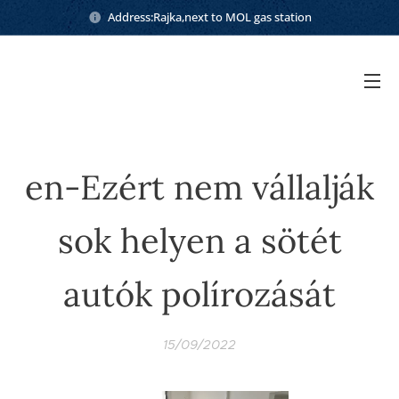
Address:Rajka,next to MOL gas station
en-Ezért nem vállalják
sok helyen a sötét
autók polírozását
15/09/2022