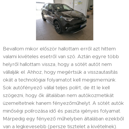
Bevallom mikor először hallottam erről azt hittem
valami kivételes esetről van szó. Aztán egyre több
helyről hallottam vissza, hogy a sötét autót nem
vállalják el. Ahhoz, hogy megértsük a visszautasítás
okát a technológiai folyamatot kell megismernünk.
Sok autófényező vállal teljes polírt, de itt le kell
szögezni, hogy ők általában nem autókozmetikát
üzemeltetnek hanem fényezőműhelyt. A sötét autók
minőségi polírozása idő és paszta igényes folyamat.
Márpedig egy fényező műhelyben általában ezekből
van a legkevesebb (persze tisztelet a kivételnek).