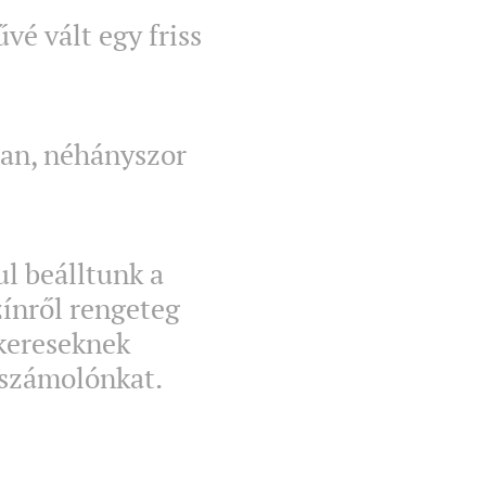
vé vált egy friss
an, néhányszor
l beálltunk a
zínről rengeteg
ikereseknek
eszámolónkat.