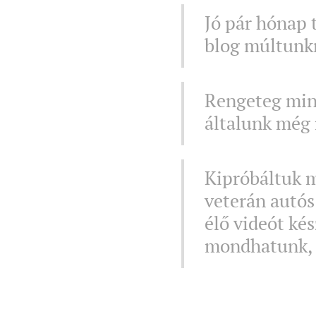
Jó pár hónap t
blog múltunkr
Rengeteg min
általunk még 
Kipróbáltuk m
veterán autós
élő videót ké
mondhatunk, 