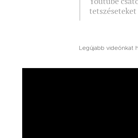
Youtube csato
tetszéseteket
Legújabb videónkat ho