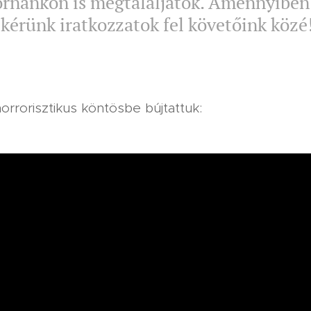
rnánkon is megtaláljátok. Amennyiben 
 kérünk iratkozzatok fel követőink közé
rrorisztikus köntösbe bújtattuk: