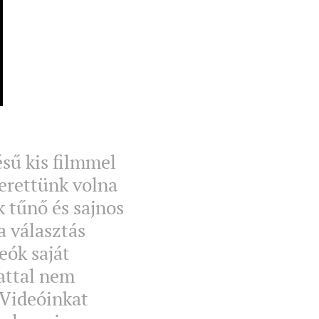
ésű kis filmmel
zerettünk volna
 tűnő és sajnos
a választás
eók saját
lattal nem
.Videóinkat