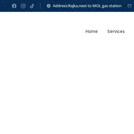
Address:Rajka,next to MOL gas station
Home
Services