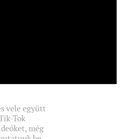
s vele együtt
 Tik-Tok
videóket, még
mutatunk be.