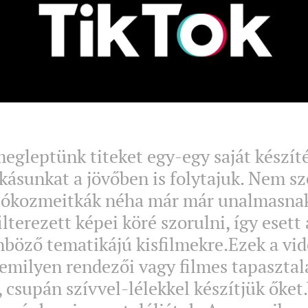
megleptünk titeket egy-egy saját készít
zokásunkat a jövőben is folytajuk. Nem s
utókozmeitkák néha már már unalmasnak
lterezett képei köré szorulni, így esett 
nböző tematikájú kisfilmekre.Ezek a vid
semilyen rendezői vagy filmes tapaszta
 csupán szívvel-lélekkel készítjük őket