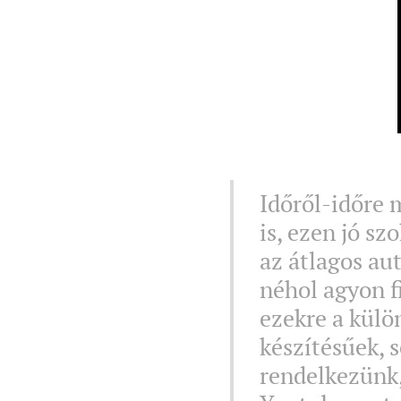
Időről-időre 
is, ezen jó s
az átlagos a
néhol agyon fi
ezekre a külö
készítésűek, 
rendelkezünk,