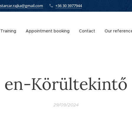
starcar.rajka@gmail.com
+36 30 3977944
Training
Appointment booking
Contact
Our referenc
en-Körültekintő
29/09/2024