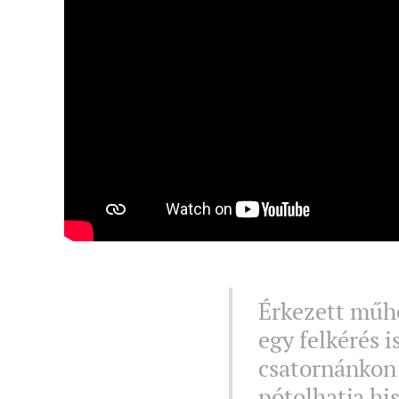
Érkezett műhe
egy felkérés i
csatornánkon 
pótolhatja h