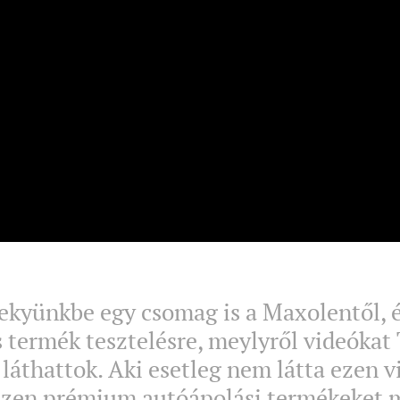
kyünkbe egy csomag is a Maxolentől, é
s termék tesztelésre, meylyről videókat
láthattok. Aki esetleg nem látta ezen 
iszen prémium autóápolási termékeket 