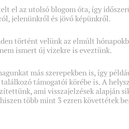
elt el az utolsó blogom óta, így időszerű
ól, jelenünkről és jövő képünkről.
den történt velünk az elmúlt hónapokb
nem ismert új vizekre is eveztünk.
agunkat más szerepekben is, így példáu
 találkozó támogatói körébe is. A helys
szítettünk, ami visszajelzések alapján s
hiszen több mint 3 ezren követtétek b