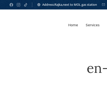
Address:Rajka,next to MOL gas station
Home
Services
en-