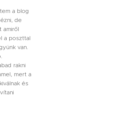
dtem a blog
ézni, de
 amiről
l a poszttal
gyünk van.
.
abad rakni
mmel, mert a
iválnak és
vítani