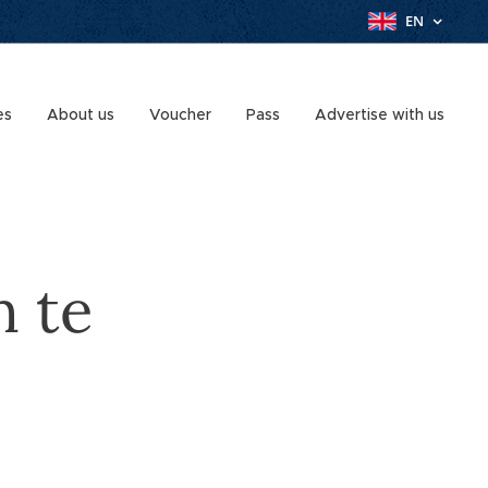
EN
es
About us
Voucher
Pass
Advertise with us
n te