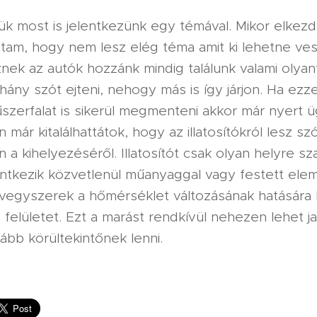
ük most is jelentkezünk egy témával. Mikor elkez
dtam, hogy nem lesz elég téma amit ki lehetne ves
ek az autók hozzánk mindig találunk valami olyant
ny szót ejteni, nehogy más is így járjon. Ha ezze
szerfalat is sikerül megmenteni akkor már nyert ü
 már kitalálhattátok, hogy az illatosítókról lesz szó
a kihelyezéséről. Illatosítót csak olyan helyre sz
intkezik közvetlenül műanyaggal vagy festett ele
vegyszerek a hőmérséklet változásának hatására k
felületet. Ezt a marást rendkívül nehezen lehet ja
ább körültekintőnek lenni.