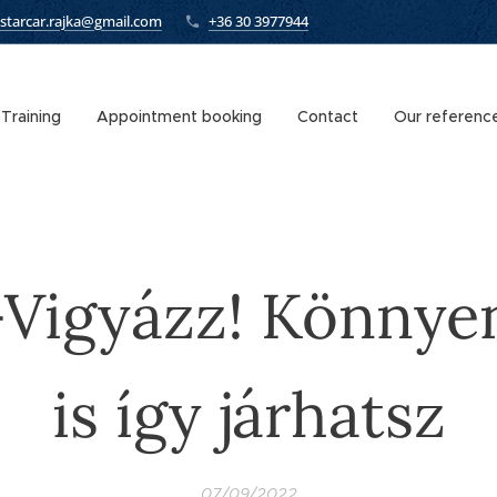
starcar.rajka@gmail.com
+36 30 3977944
Training
Appointment booking
Contact
Our referenc
Vigyázz! Könnye
is így járhatsz
07/09/2022