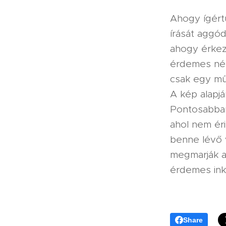
Ahogy ígért
írását aggó
ahogy érkezn
érdemes néhá
csak egy mű
A kép alapján
Pontosabban 
ahol nem ér
benne lévő 
megmarják a 
érdemes ink
Share