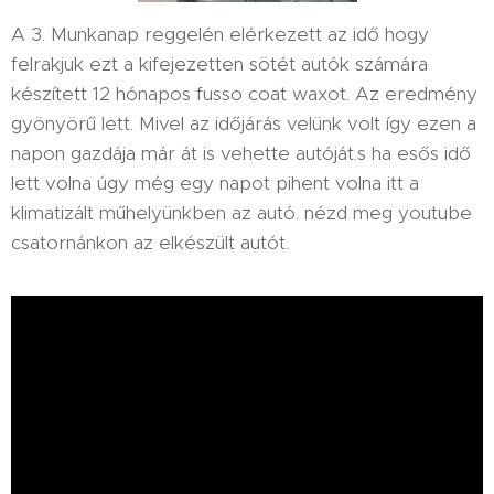
A 3. Munkanap reggelén elérkezett az idő hogy
felrakjuk ezt a kifejezetten sötét autók számára
készített 12 hónapos fusso coat waxot. Az eredmény
gyönyörű lett. Mivel az időjárás velünk volt így ezen a
napon gazdája már át is vehette autóját.s ha esős idő
lett volna úgy még egy napot pihent volna itt a
klimatizált műhelyünkben az autó. nézd meg youtube
csatornánkon az elkészült autót.