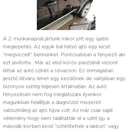
A 2. munkanapnál jártunk mikor jött egy újabb
meglepetés. Az egyik bal hátsó ajtó egy kicsit
"megviccelt" bennünket. Pontosabban a fényező aki
ezt javította... Már az első körös pasztánál viszont
láttuk az autó színét a szivacson. Ez önmagában
ijesztő látvány lehet egy kezdőnek de valójában egy
bizonyos szintig teljesen ártalmatlan. Az autó
fényezésén nem fog meglátszani. ilyenkor
magunkban felállítjuk a diagnózist miszerint
valószínűleg az ajtó fújva volt. Az már csak saját
vélemény hogy nem találhatták el a színt így a
második körben kicsit "sötétítettek a lakkon" vagy