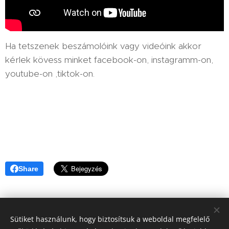
Ha tetszenek beszámolóink vagy videóink akkor
kérlek kövess minket facebook-on, instagramm-on,
youtube-on ,tiktok-on.
Share
Sütiket használunk, hogy biztosítsuk a weboldal megfelelő