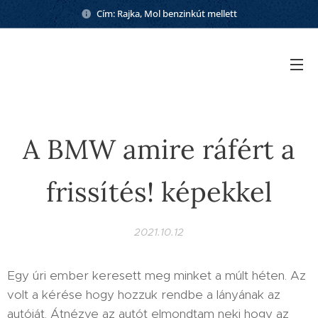
Cím: Rajka, Mol benzinkút mellett
A BMW amire ráfért a
frissítés! képekkel
2021.10.12
Egy úri ember keresett meg minket a múlt héten. Az
volt a kérése hogy hozzuk rendbe a lányának az
autóját. Átnézve az autót elmondtam neki hogy az