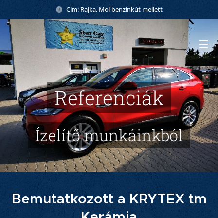
Cím: Rajka, Mol benzinkút mellett
Referenciák
Ízelítő munkáinkból
Bemutatkozott a KRYTEX tm
Kerámia