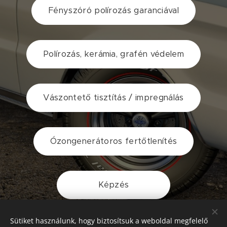
Fényszóró polírozás garanciával
Polírozás, kerámia, grafén védelem
Vászontető tisztítás / impregnálás
Ózongenerátoros fertőtlenítés
Képzés
Sütiket használunk, hogy biztosítsuk a weboldal megfelelő