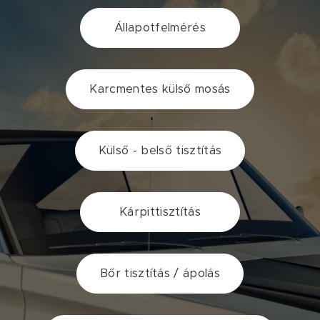
Állapotfelmérés
Karcmentes külső mosás
Külső - belső tisztítás
Kárpittisztítás
Bőr tisztítás / ápolás