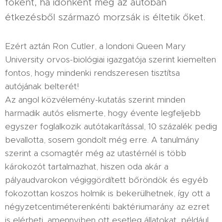
főként, ha időnként még az autóban
étkezésből származó morzsák is éltetik őket.
Ezért aztán Ron Cutler, a londoni Queen Mary
University orvos-biológiai igazgatója szerint kiemelten
fontos, hogy mindenki rendszeresen tisztítsa
autójának belterét!
Az angol közvélemény-kutatás szerint minden
harmadik autós elismerte, hogy évente legfeljebb
egyszer foglalkozik autótakarítással, 10 százalék pedig
bevallotta, sosem gondolt még erre. A tanulmány
szerint a csomagtér még az utastérnél is több
károkozót tartalmazhat, hiszen oda akár a
pályaudvarokon végiggördített bőröndök és egyéb
fokozottan koszos holmik is bekerülhetnek, így ott a
négyzetcentiméterenkénti baktériumarány az ezret
is elérheti, amennyiben ott esetleg állatokat, például