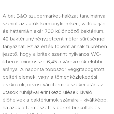
A brit B&O szupermarket-hálózat tanulmánya
szerint az autók kormánykerekén, váltókarján
és háttámláin akár 700 különböző baktérium,
42 baktérium/négyzetcentiméter sűrűséggel
tanyázhat. Ez az érték főként annak tükrében
ijesztő, hogy a britek szerint nyilvános WC-
ikben is mindössze 6,45 a károkozók előbbi
aránya. A naponta többször végigtapogatott
beltéri elemek, vagy a tömegközlekedési
eszközök, orvosi várótermek székei után az
utasok ruhájával érintkező ülések kiváló
élőhelyek a baktériumok számára - kiváltképp,
ha azok a természetes bőrrel burkoltak és