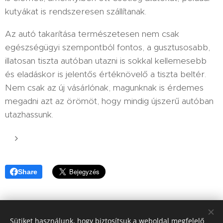
kutyákat is rendszeresen szállítanak.
Az autó takarítása természetesen nem csak
egészségügyi szempontból fontos, a gusztusosabb,
illatosan tiszta autóban utazni is sokkal kellemesebb
és eladáskor is jelentős értéknövelő a tiszta beltér.
Nem csak az új vásárlónak, magunknak is érdemes
megadni azt az örömöt, hogy mindig újszerű autóban
utazhassunk.
Share
Sütiket használunk, hogy biztosítsuk a weboldal megfelelő