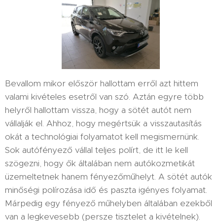
Bevallom mikor először hallottam erről azt hittem
valami kivételes esetről van szó. Aztán egyre több
helyről hallottam vissza, hogy a sötét autót nem
vállalják el. Ahhoz, hogy megértsük a visszautasítás
okát a technológiai folyamatot kell megismernünk.
Sok autófényező vállal teljes polírt, de itt le kell
szögezni, hogy ők általában nem autókozmetikát
üzemeltetnek hanem fényezőműhelyt. A sötét autók
minőségi polírozása idő és paszta igényes folyamat.
Márpedig egy fényező műhelyben általában ezekből
van a legkevesebb (persze tisztelet a kivételnek).