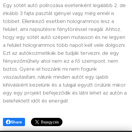
Egy sötét autó polírozása esetenként legalább 2, de
inkább 3 fajta pasztát igényel vagy még ennél is
többet. Ellenkező esetben hologrammos lesz a
felület, ami napsütésre fénytöréssel reagál. Ahhoz,
hogy egy sötét autó szépen mutasson és ne legyen
a felület hologrammos több napot kell vele dolgozni.
Ezt az autókozmetikák be tudják tervezni, de egy
fényezőműhely ahol nem ez a fő szempont, nem
biztos. Gyere el hozzánk mi nem fogunk
visszautasítani, nálunk minden autót egy újabb
kihívásként kezelünk és a tulajjal együtt örülünk mikor
egy egy projekt befejeződik és látni lehet az autón a
belefektett időt és energiát
Share