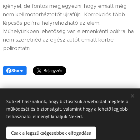
igényel, de fontos megjegyezni, hogy emiatt még
nem kell motorháztetőt újrafújni. Korrekciós több
lépcsős polírral helyrehozható az elem.
Műhelyünkben lehetőség van elemenkénti polírra, ha
nem szeretnéd az egész autót emiatt körbe
políroztatni.
Share
Sütiket használunk, hogy biztosítsuk a weboldal megfelelő
működését és biztonságát, valamint hogy a lehető legjobb
Star Car Autókozmetika & Detailing Rajka Rákóczi Ferenc utca
felhasználói élményt kínáljuk Neked.
21.
Az oldalt a
Webnode
működteti
Sütik
Csak a legszükségesebbek elfogadása