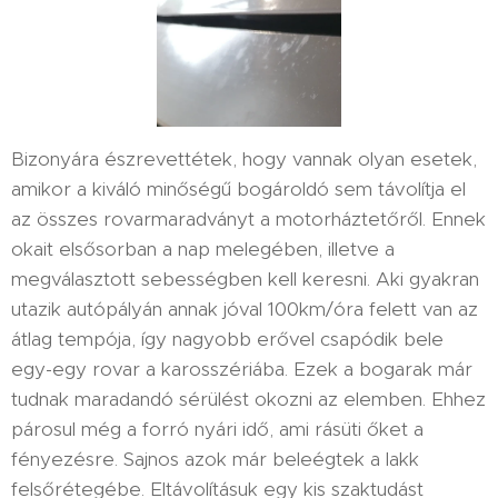
Bizonyára észrevettétek, hogy vannak olyan esetek,
amikor a kiváló minőségű bogároldó sem távolítja el
az összes rovarmaradványt a motorháztetőről. Ennek
okait elsősorban a nap melegében, illetve a
megválasztott sebességben kell keresni. Aki gyakran
utazik autópályán annak jóval 100km/óra felett van az
átlag tempója, így nagyobb erővel csapódik bele
egy-egy rovar a karosszériába. Ezek a bogarak már
tudnak maradandó sérülést okozni az elemben. Ehhez
párosul még a forró nyári idő, ami rásüti őket a
fényezésre. Sajnos azok már beleégtek a lakk
felsőrétegébe. Eltávolításuk egy kis szaktudást