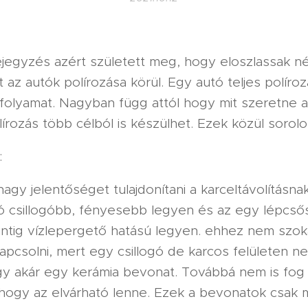
ejegyzés azért született meg, hogy eloszlassak n
t az autók polírozása körül. Egy autó teljes políro
 folyamat. Nagyban függ attól hogy mit szeretne 
olírozás több célból is készülhet. Ezek közül sorolok
:
 nagy jelentőséget tulajdonítani a karceltávolításna
ó csillogóbb, fényesebb legyen és az egy lépcsős
zintig vízlepergető hatású legyen. ehhez nem szok
pcsolni, mert egy csillogó de karcos felületen ne
y akár egy kerámia bevonat. Továbbá nem is fog 
 ahogy az elvárható lenne. Ezek a bevonatok csak