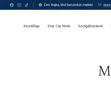
Cím: Rajka, Mol benzinkút mellett
star
Kezdőlap
Star Car hírek
Szolgáltatások
Mi