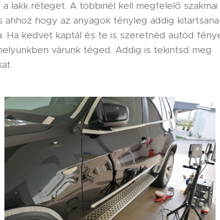
l a lakk réteget. A többinél kell megfelelő szakmai
is ahhoz hogy az anyagok tényleg addig kitartsan
va. Ha kedvet kaptál és te is szeretnéd autód fén
űhelyünkben várunk téged. Addig is tekintsd meg
at.