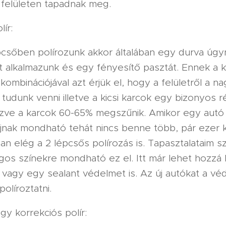
 felületen tapadnak meg.
ír:
pcsőben polírozunk akkor általában egy durva úg
t alkalmazunk és egy fényesítő pasztát. Ennek a 
kombinációjával azt érjük el, hogy a felületről a 
 tudunk venni illetve a kicsi karcok egy bizonyos r
zve a karcok 60-65% megszűnik. Amikor egy aut
újnak mondható tehát nincs benne több, pár ezer 
an elég a 2 lépcsős polírozás is. Tapasztalataim szer
ágos színekre mondható ez el. Itt már lehet hozzá 
vagy egy sealant védelmet is. Az új autókat a vé
olíroztatni.
gy korrekciós polír: