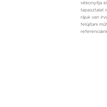
vékonyítja e
tapasztalat 
rájuk van ír
felújítani m
referenciáink