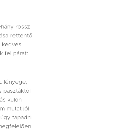
éhány rossz
zása rettentő
a kedves
 fel párat:
k. lényege,
 pasztáktól
ás külön
m mutat jól
úgy tapadni
 megfelelően