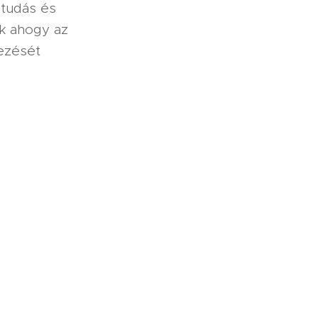
 tudás és
ak ahogy az
yezését