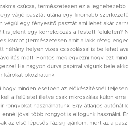
szakma csúcsa, természetesen ez a legnehezebb fe
 egy vágó pasztát utána egy finomabb szerkezetű 
n végül egy fényesítő pasztát ami lehet akár car
 Mit is jelent egy korrekciózás a festett felületen
zes karcot (természetesen amit a lakk réteg enge
 Itt néhány helyen vizes csiszolással is be lehet av
ltávolítás miatt. Fontos megjegyezni hogy ezt mi
gezze! Ha nagyon durva papírral vágunk bele akko
an károkat okozhatunk.
i hogy minden esetben az előkészítésnél teljesen
i kell a felületet illetve csak mikroszálas külön erre
lír rongyokat használhatunk. Egy átlagos autónál l
ennél jóval több rongyot is elfogunk használni. É
sak az első lépcsős fázisig ajánlom, mert az a pa