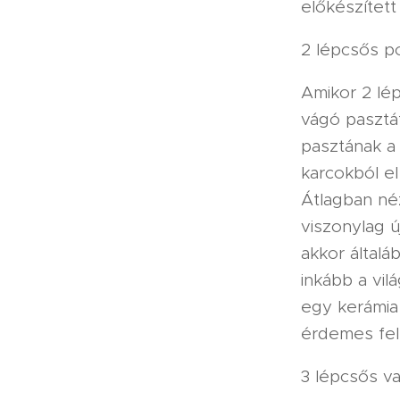
előkészített
2 lépcsős pol
Amikor 2 lé
vágó pasztá
pasztának a 
karcokból el
Átlagban né
viszonylag 
akkor általáb
inkább a vil
egy kerámia 
érdemes felp
3 lépcsős va