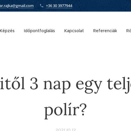
car.rajka@gmail.com
+36 30 3977944
Képzés
Időpontfoglalás
Kapcsolat
Referenciák
Ró
től 3 nap egy tel
polír?
2021.10.12