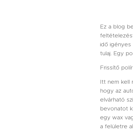
Ez a blog b
feltételezés
idő igényes
tulaj. Egy p
Frissítő polír
Itt nem kell
hogy az aut
elvárható s
bevonatot ka
egy wax vag
a felületre