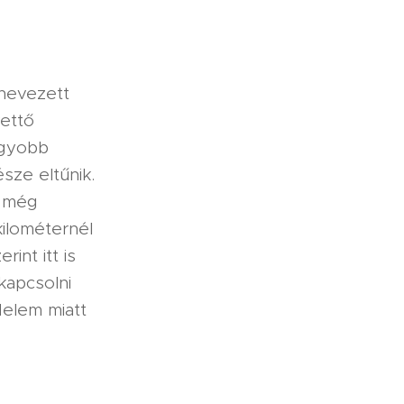
ynevezett
kettő
nagyobb
észe eltűnik.
ó még
kilométernél
int itt is
kapcsolni
delem miatt