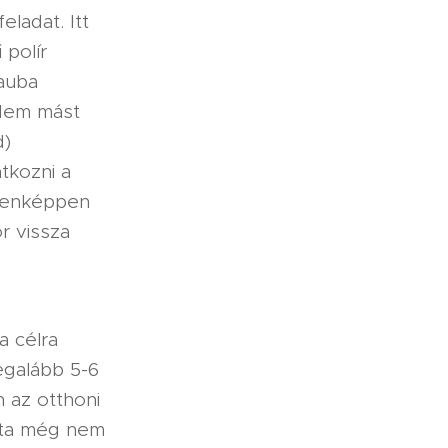
ladat. Itt
polír
nauba
? Nem mást
d)
atkozni a
ndenképpen
r vissza
 a célra
egalább 5-6
n az otthoni
szta még nem