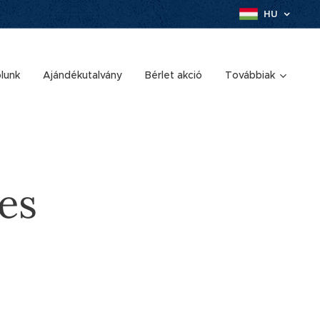
HU
lunk
Ajándékutalvány
Bérlet akció
Továbbiak
jes