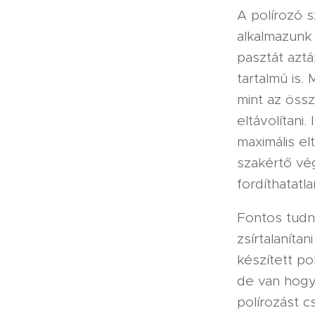
A polírozó 
alkalmazunk
pasztát aztá
tartalmú is.
mint az öss
eltávolítani.
maximális e
szakértő vé
fordíthatatl
Fontos tudn
zsírtalanítan
készített po
de van hogy 
polírozást c