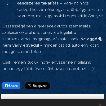
Rendszeres takarítás
– Vagy ha nincs
kedved hozzá, néha egyszerűbb úgy tekinteni
az autóra, mint egy mobil régészeti lelőhelyre.
Összességében a gyerekek autós szemetelési
szokásai elkerülhetetlenek, de legalább
szórakoztatóan megmagyarázhatatlanok.
Ne aggódj,
nem vagy egyedül
– minden családi autó egy kicsit
mozgó szeméttelep.
Csak remélni tudjuk, hogy egyszer nem találunk
benne egy több éve eltűnt uzsonnás dobozt is :)!
Share