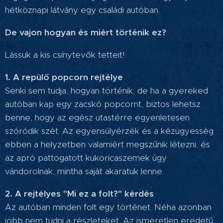
hétköznapi látvány egy családi autóban.
De vajon hogyan és miért történik ez?
Lássuk a kis csínytevők tetteit!
1. A repülő popcorn rejtélye
Senki sem tudja, hogyan történik, de ha a gyereked
autóban kap egy zacskó popcornt, biztos lehetsz
benne, hogy az egész utastérre egyenletesen
szóródik szét. Az egyensúlyérzék és a kézügyesség
ebben a helyzetben valamiért megszűnik létezni, és
az apró pattogatott kukoricaszemek úgy
vándorolnak, mintha saját akaratuk lenne.
2. A rejtélyes "Mi ez a folt?" kérdés
Az autóban minden folt egy történet. Néha azonban
jobb nem tudni a részleteket. Az ismeretlen eredetű