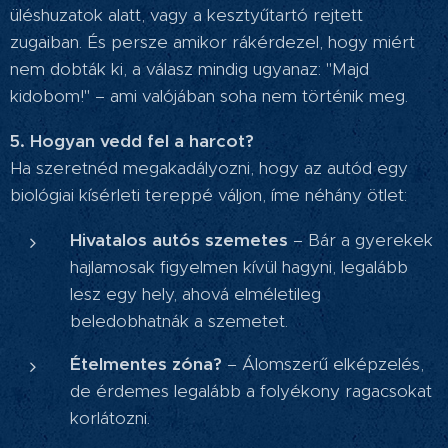
üléshuzatok alatt, vagy a kesztyűtartó rejtett
zugaiban. És persze amikor rákérdezel, hogy miért
nem dobták ki, a válasz mindig ugyanaz: "Majd
kidobom!" – ami valójában soha nem történik meg.
5. Hogyan vedd fel a harcot?
Ha szeretnéd megakadályozni, hogy az autód egy
biológiai kísérleti tereppé váljon, íme néhány ötlet:
Hivatalos autós szemetes
– Bár a gyerekek
hajlamosak figyelmen kívül hagyni, legalább
lesz egy hely, ahová elméletileg
beledobhatnák a szemetet.
Ételmentes zóna?
– Álomszerű elképzelés,
de érdemes legalább a folyékony ragacsokat
korlátozni.