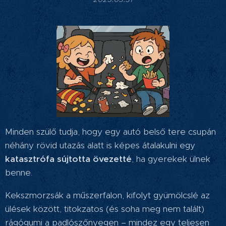
Minden szülő tudja, hogy egy autó belső tere csupán
néhány rövid utazás alatt is képes átalakulni egy
katasztrófa sújtotta övezetté
, ha gyerekek ülnek
benne.
Kekszmorzsák a műszerfalon, kifolyt gyümölcslé az
ülések között, titokzatos (és soha meg nem talált)
rágógumi a padlószőnyegen – mindez egy teljesen