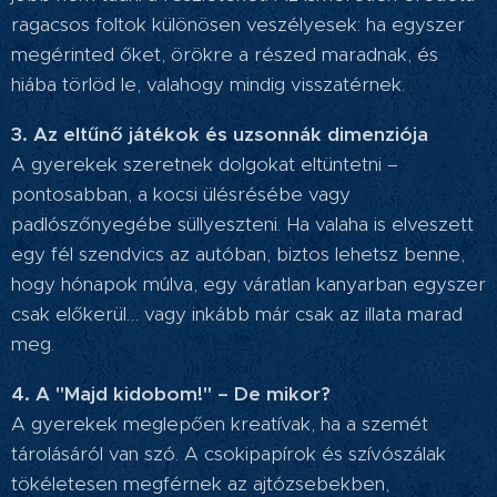
ragacsos foltok különösen veszélyesek: ha egyszer
megérinted őket, örökre a részed maradnak, és
hiába törlöd le, valahogy mindig visszatérnek.
3. Az eltűnő játékok és uzsonnák dimenziója
A gyerekek szeretnek dolgokat eltüntetni –
pontosabban, a kocsi ülésrésébe vagy
padlószőnyegébe süllyeszteni. Ha valaha is elveszett
egy fél szendvics az autóban, biztos lehetsz benne,
hogy hónapok múlva, egy váratlan kanyarban egyszer
csak előkerül… vagy inkább már csak az illata marad
meg.
4. A "Majd kidobom!" – De mikor?
A gyerekek meglepően kreatívak, ha a szemét
tárolásáról van szó. A csokipapírok és szívószálak
tökéletesen megférnek az ajtózsebekben,