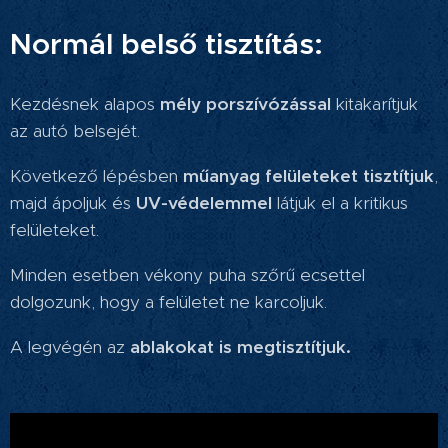
Normál belső tisztítás:
Kezdésnek alapos
mé
ly porszívózással
kitakarítjuk
az autó belsejét.
Következő lépésben
műanyag felületeket tisztítjuk
,
majd ápoljuk és
UV-védelemmel
látjuk el a kritikus
felületeket.
Minden esetben vékony puha szőrű ecsettel
dolgozunk, hogy a felületet ne karcoljuk.
A legvégén az
ablakokat is megtisztítjuk.