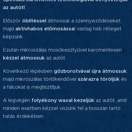
az autót!
Először
öblítéssel
átmossuk a szennyeződéseket,
majd
aktívhabos előmosássa
l vastag hab réteget
képzünk.
Ezután mikroszálas mosókesztyűvel karcmentesen
kézzel átmossuk
az autót.
Következő lépésben
gőzborotvával újra átmossuk
,
majd mikroszálas törlőkendővel
szárazra töröljük
és
a falcokat is megtisztítjuk.
A legvégén
folyékony waxal kezeljük
az autót, amit
minden esetben kézzel viszünk fel a hosszan tartó
hatás érdekében.