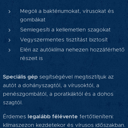
Megöli a baktériumokat, vírusokat és
gombákat
Semlegesíti a kellemetlen szagokat
Vegyszermentes tisztítást biztosít
Eléri az autóklíma nehezen hozzáférhető
részeit is
Speciális gép
segítségével megtisztítjuk az
autót a dohányszagtól, a vírusoktól, a
penészgombától, a poratkáktól és a dohos
szagtól.
legalább félévente
Érdemes
fertőtleníteni:
klímaszezon kezdetekor és vírusos időszakban.