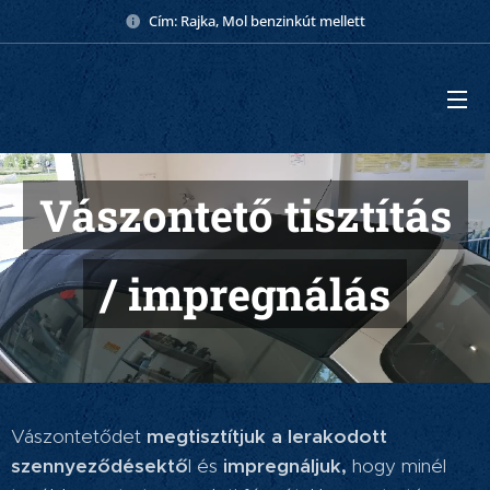
Cím: Rajka, Mol benzinkút mellett
Vászontető tisztítás
/ impregnálás
Vászontetődet
megtisztítjuk a lerakodott
szennyeződésektő
l és
impregnáljuk,
hogy minél