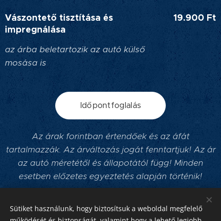
Vászontető tisztítása és
19.900 Ft
impregnálása
az árba beletartozik az autó külső
mosása is
Időpontfoglalás
Az árak forintban értendőek és az áfát
tartalmazzák. Az árváltozás jogát fenntartjuk! Az ár
az autó méretétől és állapotától függ! Minden
esetben előzetes egyeztetés alapján történik!
Sütiket használunk, hogy biztosítsuk a weboldal megfelelő
működését és biztonságát, valamint hogy a lehető legjobb