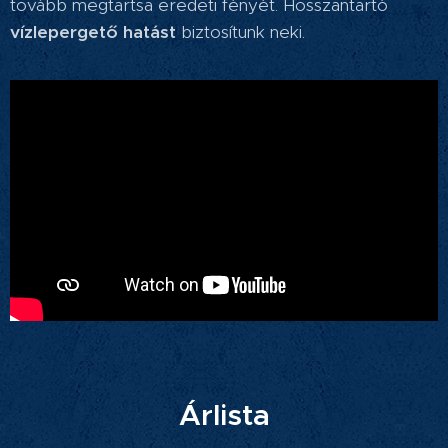
tovább megtartsa eredeti fényét. Hosszantartó
v
ízlepergető hatást
biztosítunk neki.
Árlista