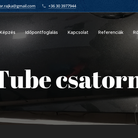
car.rajka@gmail.com
+36 30 3977944
Képzés
Időpontfoglalás
Kapcsolat
Referenciák
Ró
Tube csator