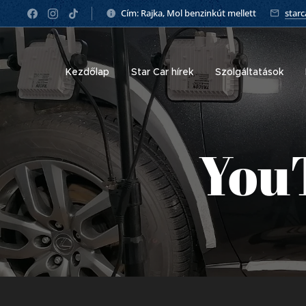
Cím: Rajka, Mol benzinkút mellett
star
Kezdőlap
Star Car hírek
Szolgáltatások
You