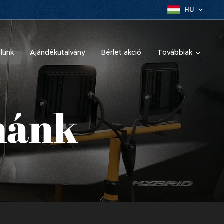
HU
lunk
Ajándékutalvány
Bérlet akció
Továbbiak
nánk