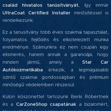
család hivatalos tanúsítványát
, így immár
UltraCoat Certified Installer
minősítéssel is
rendelkezünk.
Ez a tanusítvány több éves szakmai tapasztalat,
folyamatos fejlődés és elkötelezett munka
eredménye. Számunkra ez nem csupán egy
elismerés, hanem annak a garanciája, hogy
Star Car
minden jármű, amely a
Autókozmetikába
érkezik, a legmagasabb
szintű szakmai gondosságban és prémium
minőségű védelemben részesül.
Külön köszönettel tartozunk Berki Róbertnek
CarZoneShop csapatának
és a
a bizalomért,