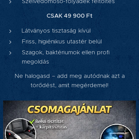
Szélvédőmosó-folyadék feltöltés
CSAK 49 900 Ft
Látványos tisztaság kívül
Friss, higiénikus utastér belül
Szagok, baktériumok ellen profi
megoldás
Ne halogasd – add meg autódnak azt a
törődést, amit megérdemel!