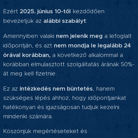
2025. június 10-től
Ezért
kezdődően
alábbi szabályt
bevezetjük az
:
nem jelenik meg
Amennyiben valaki
a lefoglalt
nem mondja le legalább 24
időpontján, és azt
órával korábban,
a következő alkalommal a
korábban elmulasztott szolgáltatás árának 50%-
át meg kell fizetnie.
intézkedés nem büntetés
Ez az
, hanem
szükséges lépés ahhoz, hogy időpontjainkat
hatékonyan és igazságosan tudjuk kezelni
mindenki számára.
Köszönjük megértéseteket és