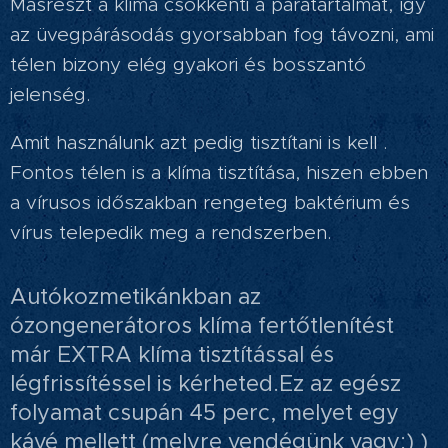
Másrészt a klíma csökkenti a páratartalmat, így
az üvegpárásodás gyorsabban fog távozni, ami
télen bizony elég gyakori és bosszantó
jelenség.
Amit használunk azt pedig tisztítani is kell .
Fontos télen is a klíma tisztítása, hiszen ebben
a vírusos időszakban rengeteg baktérium és
vírus telepedik meg a rendszerben.
Autókozmetikánkban az
ózongenerátoros klíma fertőtlenítést
már EXTRA klíma tisztítással és
légfrissítéssel is kérheted.Ez az egész
folyamat csupán 45 perc, melyet egy
kávé mellett (melyre vendégünk vagy:) )