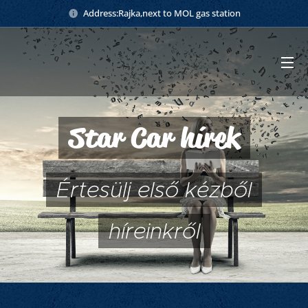
Address:Rajka,next to MOL gas station
Star Car hírek
Értesülj első kézből
híreinkről