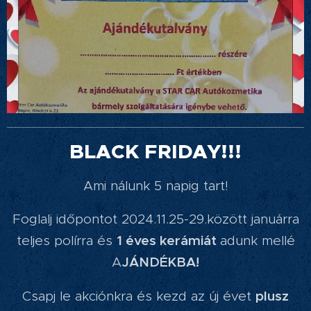
BLACK FRIDAY!!!
Ami nálunk 5 napig tart!
Foglalj időpontot 2024.11.25-29.között januárra
1 éves kerámiát
teljes polírra és
adunk mellé
JÁNDÉKBA!
A
plusz
Csapj le akciónkra és kezd az új évet