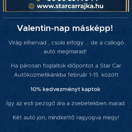
Valentin-nap másképp!
Virág elhervad , csoki elfogy … de a csillogó
autó megmarad!
Ha párosan foglaltok időpontot a Star Car
Autókozmetikánkba február 1-15. között
10% kedvezményt kaptok
Így az esti pezsgő ára a zsebetekben marad.
Két autó jön, mindkettő ragyogva megy!