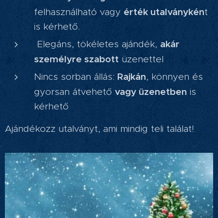
érték utalványkén
felhasználható vagy
t
is kérhető.
akár
Elegáns, tökéletes ajándék,
személyre szabott
üzenettel
Rajkán
Nincs sorban állás:
, könnyen és
vagy üzenetben
gyorsan átvehető
is
kérhető
Ajándékozz utalványt, ami mindig teli találat!