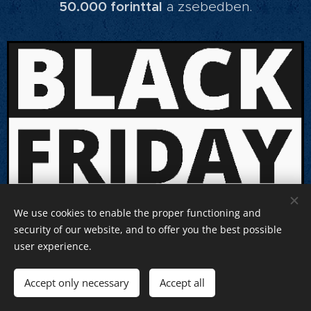
50.000 forinttal
a zsebedben.
We use cookies to enable the proper functioning and
Mit szólnál, ha nyernél
security of our website, and to offer you the best possible
user experience.
hozzánk egy utalványt?
Accept only necessary
Accept all
Nem kell mást tenned, csak vásárolni egy