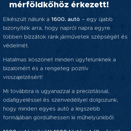
mérföldkőhöz érkezett!
🎉
1600. autó
Elkészült nálunk a
– egy újabb
bizonyíték arra, hogy napról napra egyre
többen bízzátok ránk járművetek szépségét és
védelmét.
Hatalmas köszönet minden ügyfelünknek a
bizalomért és a rengeteg pozitív
visszajelzésért! 🙏
Mi továbbra is ugyanazzal a precizitással,
odafigyeléssel és szenvedéllyel dolgozunk,
hogy minden egyes autó a legszebb
formájában gördülhessen ki műhelyünkből. 🚘