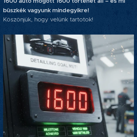
1600 autó mögött 1600 történet áll – és mi
büszkék vagyunk mindegyikre!
Köszönjük, hogy velünk tartotok!